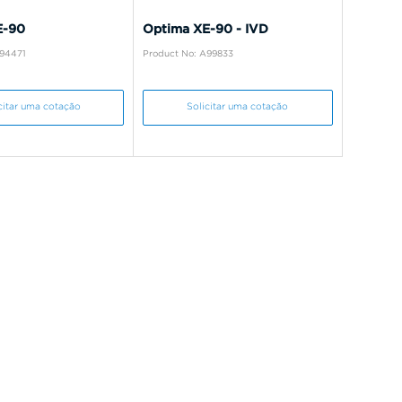
E-90
Optima XE-90 - IVD
A94471
Product No: A99833
citar uma cotação
Solicitar uma cotação