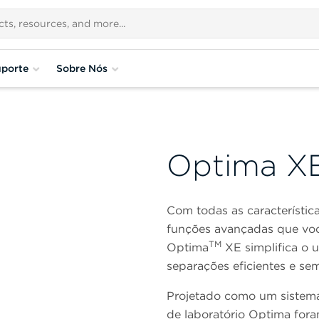
porte
Sobre Nós
Optima X
Com todas as característic
funções avançadas que voc
TM
Optima
XE simplifica o 
separações eficientes e s
Projetado como um sistema 
de laboratório Optima for