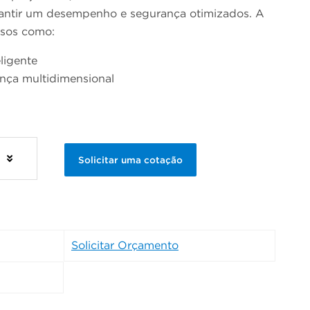
rantir um desempenho e segurança otimizados. A
rsos como:
eligente
nça multidimensional
a
s
Solicitar uma cotação
Solicitar Orçamento