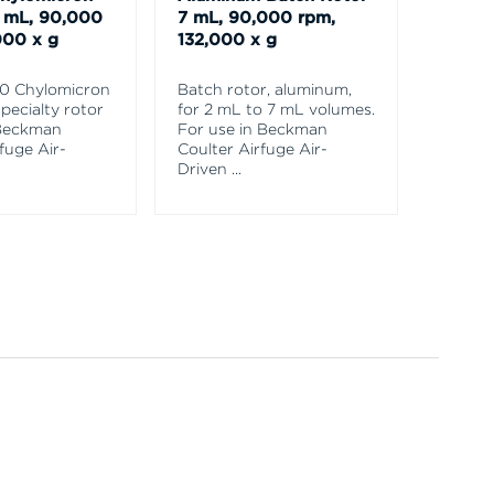
5 mL, 90,000
7 mL, 90,000 rpm,
Micro
000 x g
132,000 x g
EM-90 
Microsc
0 Chylomicron
Batch rotor, aluminum,
Countin
specialty rotor
for 2 mL to 7 mL volumes.
Major a
 Beckman
For use in Beckman
Sedimen
fuge Air-
Coulter Airfuge Air-
Driven
...