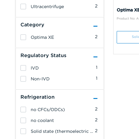
2
Ultracentrifuge
Optima X
Product No: 
Category
2
Optima XE
Soli
Regulatory Status
1
IVD
1
Non-IVD
Refrigeration
2
no CFCs/ODCs)
2
no coolant
2
Solid state (thermoelectric temperature control system with forced air