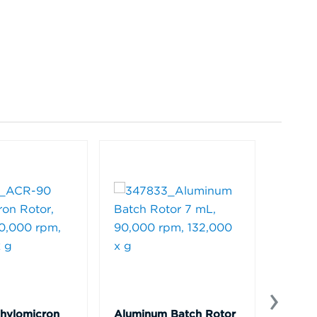
hylomicron
Aluminum Batch Rotor
EM-90