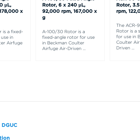
0 µL,
Rotor, 6 x 240 µL,
Rotor, 3.
178,000 x
92,000 rpm, 167,000 x
rpm, 122,
g
The ACR-9
Rotor is a 
is a fixed-
A-100/30 Rotor is a
for use in
 use in
fixed-angle rotor for use
Coulter Air
er Airfuge
in Beckman Coulter
Driven
...
Airfuge Air-Driven
...
th DGUC
tion