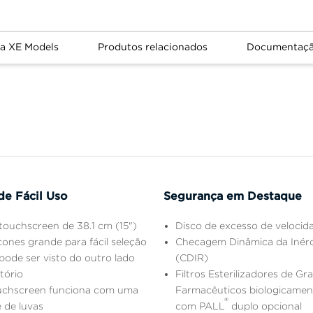
a XE Models
Produtos relacionados
Documentaç
de Fácil Uso
Segurança em Destaque
touchscreen de 38.1 cm (15")
Disco de excesso de velocid
cones grande para fácil seleção
Checagem Dinâmica da Inérc
pode ser visto do outro lado
(CDIR)
tório
Filtros Esterilizadores de Gr
ouchscreen funciona com uma
Farmacêuticos biologicamen
®
 de luvas
com PALL
duplo opcional