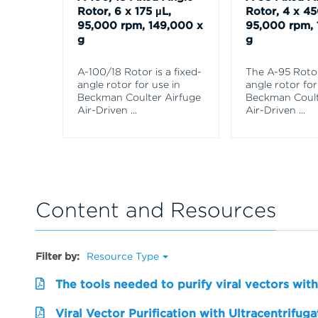
Rotor, 6 x 175 µL,
Rotor, 4 x 45
95,000 rpm, 149,000 x
95,000 rpm, 
g
g
A-100/18 Rotor is a fixed-
The A-95 Rotor 
angle rotor for use in
angle rotor for
Beckman Coulter Airfuge
Beckman Coult
Air-Driven
...
Air-Driven
...
Content and Resources
Filter by:
Resource Type
The tools needed to purify viral vectors wi
Viral Vector Purification with Ultracentrifuga