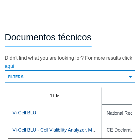
Documentos técnicos
Didn't find what you are looking for? For more results click
aqui.
FILTERS
Title
Doc
Vi-Cell BLU
National Recogn
Vi-Cell BLU - Cell Vialibility Analyzer, Model# C19196, CAT# C19201
CE Declaration 