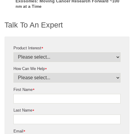
Exosomes: Moving Cancer Research Forward ~100
nm at a Time
Talk To An Expert
Product Interest
*
How Can We Help
*
First Name
*
Last Name
*
Email
*