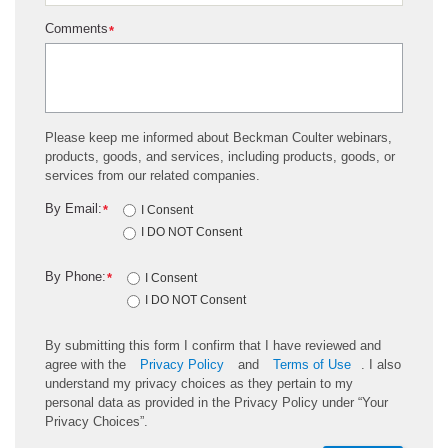
Comments
*
Please keep me informed about Beckman Coulter webinars,
products, goods, and services, including products, goods, or
services from our related companies.
By Email:
*
I Consent
I DO NOT Consent
By Phone:
*
I Consent
I DO NOT Consent
By submitting this form I confirm that I have reviewed and
agree with the
Privacy Policy
and
Terms of Use
. I also
understand my privacy choices as they pertain to my
personal data as provided in the Privacy Policy under “Your
Privacy Choices”.