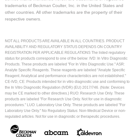
trademarks of Beckman Coulter, Inc. in the United States and
other countries. All other trademarks are the property of their
respective owners.
NOT ALL PRODUCTS ARE AVAILABLE IN ALL COUNTRIES. PRODUCT
AVAILABILITY AND REGULATORY STATUS DEPENDS ON COUNTRY
REGISTRATION PER APPLICABLE REGULATIONS The listed regulatory
status for products correspond to one of the below: IVD: In Vitro Diagnostic
Products. These products are labeled "For In Vitro Diagnostic Use." ASR:
Analyte Specific Reagents. These reagents are labeled "Analyte Specific
Reagent. Analytical and performance characteristics are not established."
CE-IVD, CE: Products intended for in vitro diagnostic use and conforming to
the In Vitro Diagnostic Regulation (IVDR) (EU) 2017/746. (Note: Devices
may be CE marked to other directives.) RUO: Research Use Only. These
products are labeled "For Research Use Only. Not for use in diagnostic
procedures." LUO: Laboratory Use Only. These products are labeled "For
Laboratory Use Only." No Regulatory Status: Non-Medical Device or non-
regulated articles. Not for use in diagnostic or therapeutic procedures.